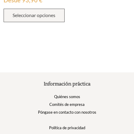
Este
Seleccionar opciones
producto
tiene
múltiples
variantes.
Las
opciones
se
pueden
elegir
en
la
Información práctica
página
de
Quiénes somos
producto
Comités de empresa
Póngase en contacto con nosotros
Política de privacidad