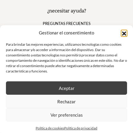
¿necesitar ayuda?
PREGUNTAS FRECUENTES
Mi cuenta
Gestionar el consentimiento
Cesta
Para brindar las mejores experiencias, utilizamos tecnologías como cookies
para almacenar y/o acceder a información del dispositivo. Dar su
consentimiento a estas tecnologías nos permitirá procesar datos como el
Suivez nous
comportamiento de navegación o identificaciones únicas en este sitio. No dar o
retirar el consentimiento puede afectar negativamente a determinadas
características y funciones.
Aceptar
Boletín
Rechazar
No se pierda nuestras ofertas exclusivas y nuestras ventas privadas
Ver preferencias
S'inscrire à la newsletter
Política de cookies
Política de privacidad