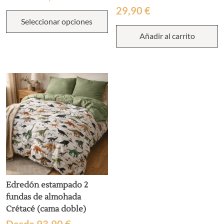
Valorado
1
29,90
€
Este
con
5
Seleccionar opciones
producto
de 5 en
base a
tiene
Añadir al carrito
valoración
múltiples
de un
cliente
variantes.
Las
opciones
se
pueden
elegir
en
la
página
de
producto
Edredón estampado 2
fundas de almohada
Crétacé (cama doble)
Desde
93,90
€