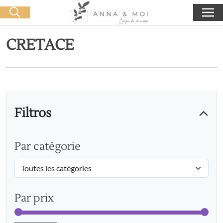
Oferta de entrega a partir de 60€ de compra
🛒 0 produit(s) :
0,00
€
Iniciar búsqueda
CRETACE
Filtros
Par catégorie
Par prix