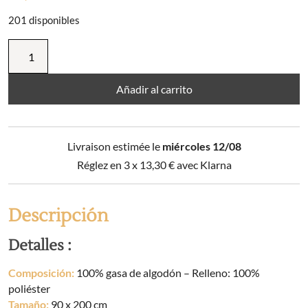
201 disponibles
Camino
de
cama
de
Añadir al carrito
gasa
de
algodón
Livraison estimée le
miércoles 12/08
estampado
LÉANE
Réglez en 3 x
13,30
€
avec Klarna
cantidad
Descripción
Detalles :
Composición:
100% gasa de algodón – Relleno: 100%
poliéster
Tamaño:
90 x 200 cm