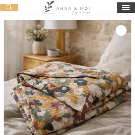
Oferta de entrega a partir de 60€ de compra
🛒 0 produit(s) :
0,00
€
Iniciar búsqueda