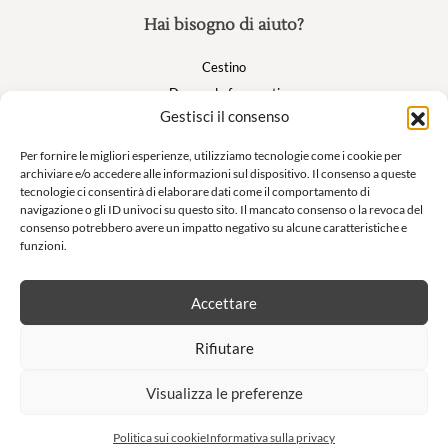
Hai bisogno di aiuto?
Cestino
Domande frequenti
Gestisci il consenso
Il mio account
Per fornire le migliori esperienze, utilizziamo tecnologie come i cookie per
archiviare e/o accedere alle informazioni sul dispositivo. Il consenso a queste
Suivez nous
tecnologie ci consentirà di elaborare dati come il comportamento di
navigazione o gli ID univoci su questo sito. Il mancato consenso o la revoca del
consenso potrebbero avere un impatto negativo su alcune caratteristiche e
funzioni.
Newsletter
Accettare
Non lasciatevi sfuggire le nostre offerte esclusive e le nostre vendite
Rifiutare
private!
Visualizza le preferenze
S'inscrire à la newsletter
Politica sui cookie
Informativa sulla privacy