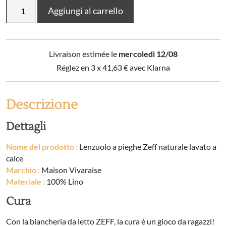
Lenzuolo
Aggiungi al carrello
a
pieghe
Stonewashed
Zeff
Livraison estimée le
mercoledì 12/08
Natural
quantità
Réglez en 3 x
41,63
€
avec Klarna
Descrizione
Dettagli
Nome del prodotto :
Lenzuolo a pieghe Zeff naturale lavato a
calce
Marchio :
Maison Vivaraise
Materiale :
100% Lino
Cura
Con la biancheria da letto ZEFF, la cura è un gioco da ragazzi!