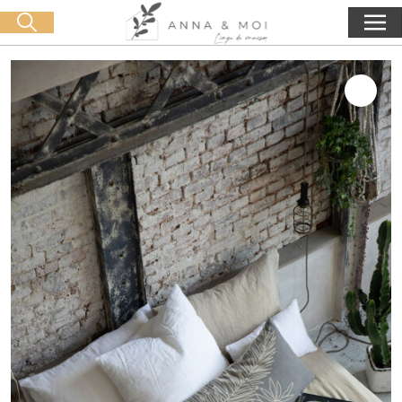
Consegna gratuita a partire da 60€ di acquisto
🛒 0 produit(s) :
0,00
€
Lancia la ricerca