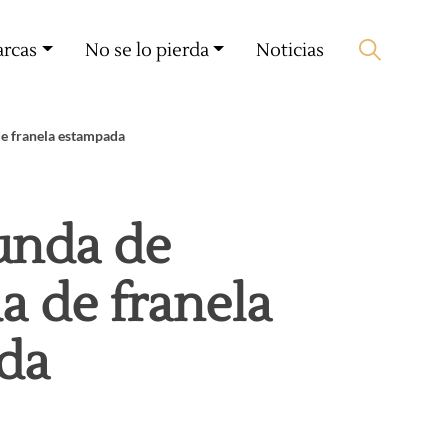
Mi cuenta
🛒 0 produit(s) :
0,00
€
arcas
No se lo pierda
Noticias
Iniciar búsqueda
e franela estampada
unda de
 de franela
da