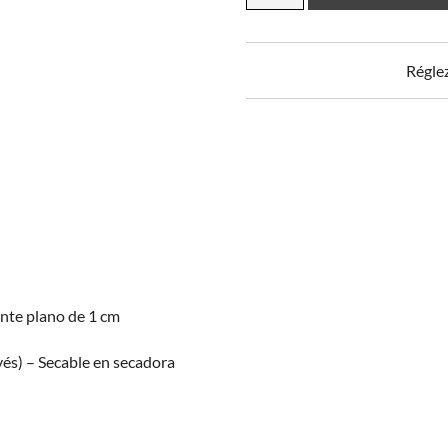
de
almohada
de
Régle
franela
estampada
cantidad
ante plano de 1 cm
vés) – Secable en secadora