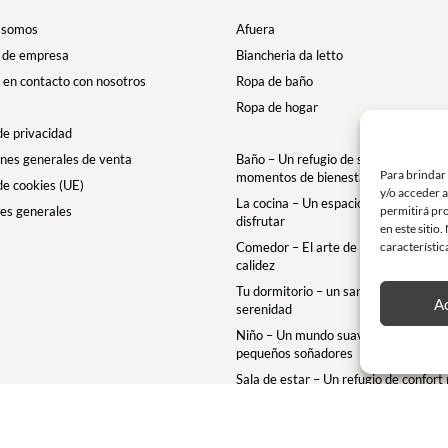
 somos
Afuera
 de empresa
Biancheria da letto
en contacto con nosotros
Ropa de baño
Ropa de hogar
 de privacidad
nes generales de venta
Baño – Un refugio de suavidad para t
Para brindar
momentos de bienestar
 de cookies (UE)
y/o acceder a
La cocina – Un espacio para comparti
es generales
permitirá pr
disfrutar
en este sitio
Comedor – El arte de la mesa con ele
característic
calidez
Tu dormitorio – un santuario de confo
A
serenidad
Niño – Un mundo suave y mágico par
pequeños soñadores
Sala de estar – Un refugio de confort
momentos de relax
Terraza – Un refugio acogedor al aire 