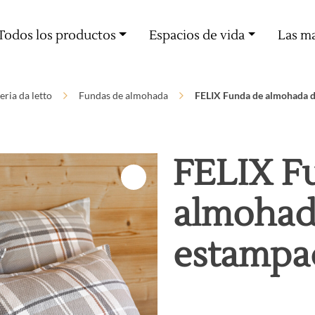
Oferta de entrega a partir de 60€ de compra
Todos los productos
Espacios de vida
Las m
eria da letto
Fundas de almohada
FELIX Funda de almohada d
FELIX F
almohada
estampa