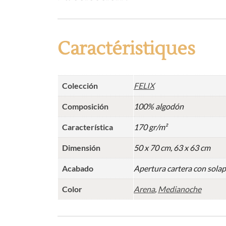
Caractéristiques
Colección
FELIX
Composición
100% algodón
Característica
170 gr/m²
Dimensión
50 x 70 cm, 63 x 63 cm
Acabado
Apertura cartera con solap
Color
Arena
,
Medianoche