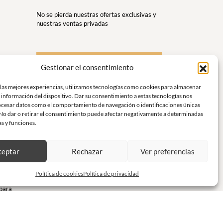
No se pierda nuestras ofertas exclusivas y
nuestras ventas privadas
S'inscrire à la newsletter
Gestionar el consentimiento
us
 las mejores experiencias, utilizamos tecnologías como cookies para almacenar
 información del dispositivo. Dar su consentimiento a estas tecnologías nos
r y
ocesar datos como el comportamiento de navegación o identificaciones únicas
. No dar o retirar el consentimiento puede afectar negativamente a determinadas
gancia y
as y funciones.
rt y
ceptar
Rechazar
Ver preferencias
a
Política de cookies
Política de privacidad
 para
libre