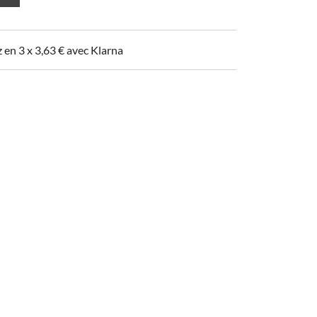
z en 3 x
3,63
€
avec Klarna