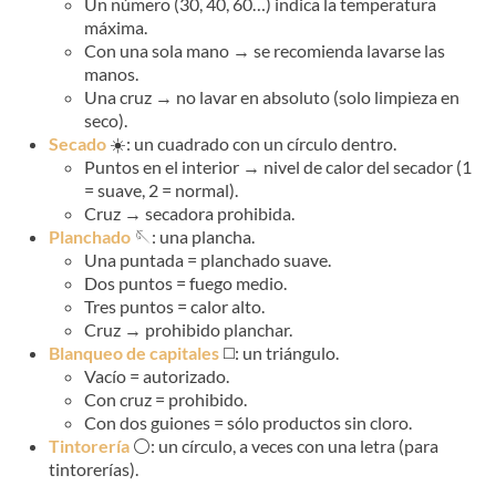
Un número (30, 40, 60…) indica la temperatura
máxima.
Con una sola mano → se recomienda lavarse las
manos.
Una cruz → no lavar en absoluto (solo limpieza en
seco).
Secado
☀️: un cuadrado con un círculo dentro.
Puntos en el interior → nivel de calor del secador (1
= suave, 2 = normal).
Cruz → secadora prohibida.
Planchado
🪡: una plancha.
Una puntada = planchado suave.
Dos puntos = fuego medio.
Tres puntos = calor alto.
Cruz → prohibido planchar.
Blanqueo de capitales
◻️: un triángulo.
Vacío = autorizado.
Con cruz = prohibido.
Con dos guiones = sólo productos sin cloro.
Tintorería
⚪: un círculo, a veces con una letra (para
tintorerías).