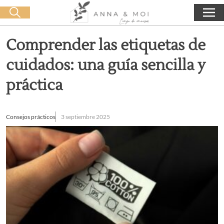
Oferta de entrega a partir de 60€ de compra
🛒 0 produit(s) :
0,00
€
Iniciar búsqueda
Comprender las etiquetas de
cuidados: una guía sencilla y
práctica
Consejos prácticos
3 septiembre 2025