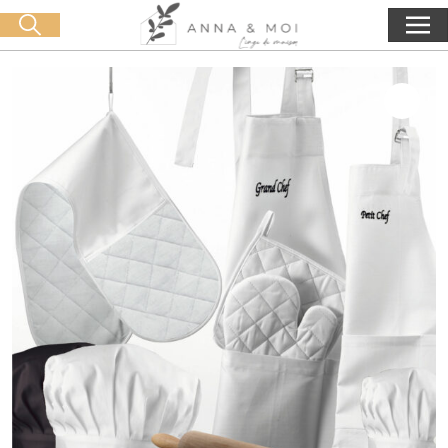
Oferta de entrega a partir de 60€ de compra
🛒 0 produit(s) :
0,00
€
Iniciar búsqueda