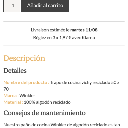
Trapo
Añadir al carrito
de
cocina
vichy
reciclado
Livraison estimée le
martes 11/08
50
x
Réglez en 3 x
1,97
€
avec Klarna
70
cantidad
Descripción
Detalles
Nombre del producto :
Trapo de cocina vichy reciclado 50 x
70
Marca :
Winkler
Material :
100% algodón reciclado
Consejos de mantenimiento
Nuestro paño de cocina Winkler de algodón reciclado es tan