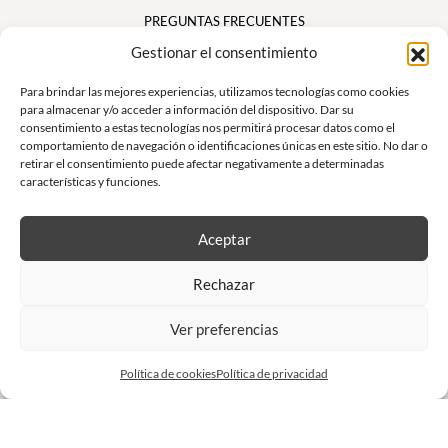
PREGUNTAS FRECUENTES
Mi cuenta
Gestionar el consentimiento
Cesta
Para brindar las mejores experiencias, utilizamos tecnologías como cookies
para almacenar y/o acceder a información del dispositivo. Dar su
consentimiento a estas tecnologías nos permitirá procesar datos como el
Suivez nous
comportamiento de navegación o identificaciones únicas en este sitio. No dar o
retirar el consentimiento puede afectar negativamente a determinadas
características y funciones.
Aceptar
Boletín
Rechazar
No se pierda nuestras ofertas exclusivas y nuestras ventas privadas
Ver preferencias
S'inscrire à la newsletter
Política de cookies
Política de privacidad
Sitio realizado por
Charly & Gandhi
Todos los derechos reservados Anna et Moi