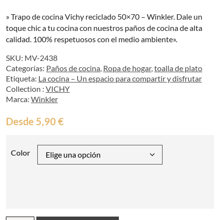
» Trapo de cocina Vichy reciclado 50×70 – Winkler. Dale un
toque chic a tu cocina con nuestros paños de cocina de alta
calidad. 100% respetuosos con el medio ambiente».
SKU:
MV-2438
Categorías:
Paños de cocina
,
Ropa de hogar
,
toalla de plato
Etiqueta:
La cocina – Un espacio para compartir y disfrutar
Collection :
VICHY
Marca:
Winkler
Desde
5,90
€
Color