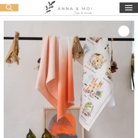
Oferta de entrega a partir de 60€ de compra
🛒 0 produit(s) :
0,00
€
Iniciar búsqueda