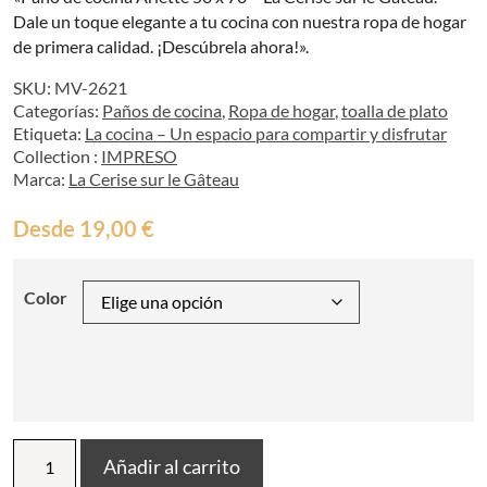
Dale un toque elegante a tu cocina con nuestra ropa de hogar
de primera calidad. ¡Descúbrela ahora!».
SKU:
MV-2621
Categorías:
Paños de cocina
,
Ropa de hogar
,
toalla de plato
Etiqueta:
La cocina – Un espacio para compartir y disfrutar
Collection :
IMPRESO
Marca:
La Cerise sur le Gâteau
Desde
19,00
€
Color
Paño
Añadir al carrito
de