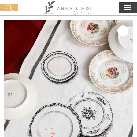
Oferta de entrega a partir de 60€ de compra
🛒 0 produit(s) :
0,00
€
Iniciar búsqueda