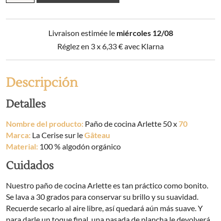
cocina
Arlette
50
Livraison estimée le
miércoles 12/08
x
70
Réglez en 3 x
6,33
€
avec Klarna
cantidad
Descripción
Detalles
Nombre del producto:
Paño de cocina Arlette 50 x
70
Marca:
La Cerise sur le
Gâteau
Material:
100 % algodón orgánico
Cuidados
Nuestro paño de cocina Arlette es tan práctico como bonito.
Se lava a 30 grados para conservar su brillo y su suavidad.
Recuerde secarlo al aire libre, así quedará aún más suave. Y
para darle un toque final, una pasada de plancha le devolverá