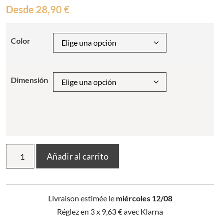
Desde
28,90
€
Color
Dimensión
Cojín
Añadir al carrito
Noam
Neige
cantidad
Livraison estimée le
miércoles 12/08
Réglez en 3 x
9,63
€
avec Klarna