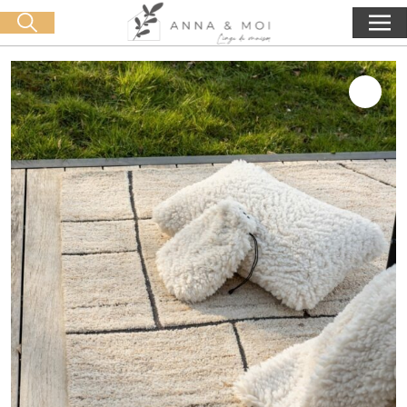
Oferta de entrega a partir de 60€ de compra
🛒 0 produit(s) :
0,00
€
Iniciar búsqueda