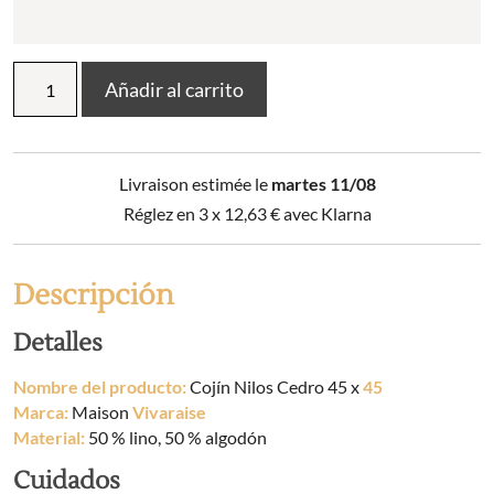
Cojín
Añadir al carrito
Nilos
Cedro
45
x
Livraison estimée le
martes 11/08
45
cantidad
Réglez en 3 x
12,63
€
avec Klarna
Descripción
Detalles
Nombre del producto:
Cojín Nilos Cedro 45 x
45
Marca:
Maison
Vivaraise
Material:
50 % lino, 50 % algodón
Cuidados