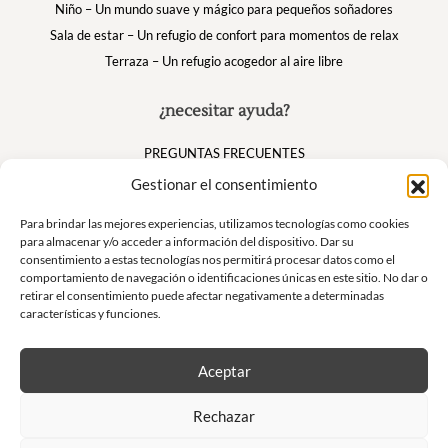
Niño – Un mundo suave y mágico para pequeños soñadores
Sala de estar – Un refugio de confort para momentos de relax
Terraza – Un refugio acogedor al aire libre
¿necesitar ayuda?
PREGUNTAS FRECUENTES
Mi cuenta
Gestionar el consentimiento
Cesta
Para brindar las mejores experiencias, utilizamos tecnologías como cookies
para almacenar y/o acceder a información del dispositivo. Dar su
consentimiento a estas tecnologías nos permitirá procesar datos como el
Suivez nous
comportamiento de navegación o identificaciones únicas en este sitio. No dar o
retirar el consentimiento puede afectar negativamente a determinadas
características y funciones.
Aceptar
Boletín
Rechazar
No se pierda nuestras ofertas exclusivas y nuestras ventas privadas