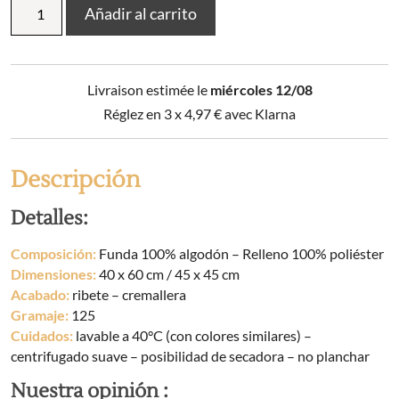
Añadir al carrito
extraíble
de
gasa
de
Livraison estimée le
miércoles 12/08
algodón
tejida
Réglez en 3 x
4,97
€
avec Klarna
en
tinte
VICKIE
Descripción
cantidad
Detalles:
Composición:
Funda 100% algodón – Relleno 100% poliéster
Dimensiones:
40 x 60 cm / 45 x 45 cm
Acabado:
ribete – cremallera
Gramaje:
125
Cuidados:
lavable a 40°C (con colores similares) –
centrifugado suave – posibilidad de secadora – no planchar
Nuestra opinión :