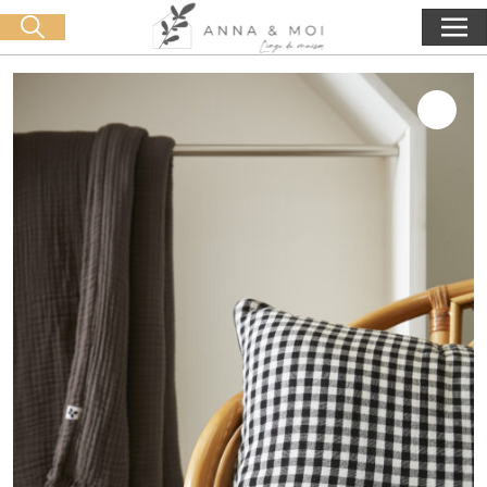
Oferta de entrega a partir de 60€ de compra
🛒 0 produit(s) :
0,00
€
Iniciar búsqueda