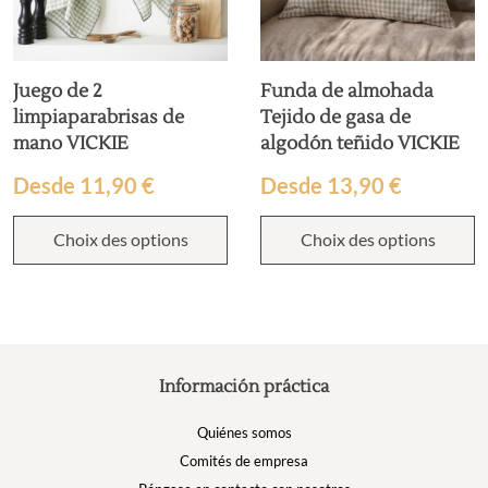
de 2
Funda de almohada
Camin
parabrisas de
Tejido de gasa de
de al
VICKIE
algodón teñido VICKIE
VICKI
e
11,90
€
Desde
13,90
€
Desd
oix des options
Choix des options
C
Información práctica
Quiénes somos
Comités de empresa