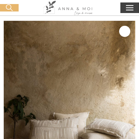
Oferta de entrega a partir de 60€ de compra
🛒 0 produit(s) :
0,00
€
Iniciar búsqueda