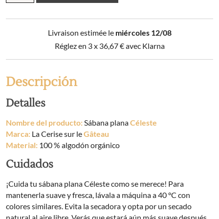
Céleste
cantidad
Livraison estimée le
miércoles 12/08
Réglez en 3 x
36,67
€
avec Klarna
Descripción
Detalles
Nombre del producto:
Sábana plana
Céleste
Marca:
La Cerise sur le
Gâteau
Material:
100 % algodón orgánico
Cuidados
¡Cuida tu sábana plana Céleste como se merece! Para
mantenerla suave y fresca, lávala a máquina a 40 °C con
colores similares. Evita la secadora y opta por un secado
natural al aire libre. Verás que estará aún más suave después