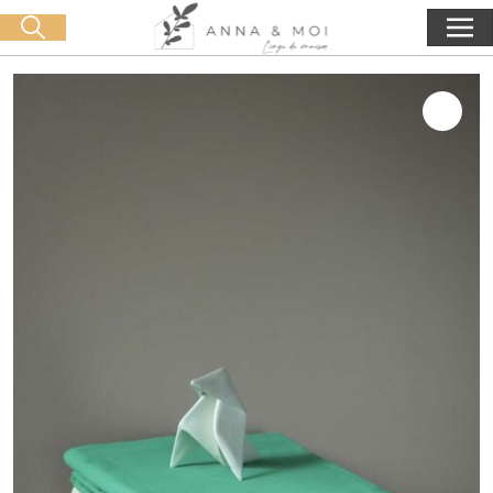
Oferta de entrega a partir de 60€ de compra
🛒 0 produit(s) :
0,00
€
Iniciar búsqueda