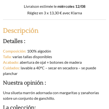
nórdica
Livraison estimée le
miércoles 12/08
+
2
Réglez en 3 x
13,30
€
avec Klarna
fundas
de
almohada)
Descripción
algodón
estampado
Detalles :
POMPON
(Cama
Composición:
100% algodón
de
Talla:
varias tallas disponibles
matrimonio)
Acabado:
abertura de ojal + botones de madera
cantidad
Cuidados:
lavable a 40°C – secar en secadora – se puede
planchar
Nuestra opinión :
Una silueta marrón adornada con margaritas y zanahorias
sobre un conjunto de ganchillo.
La colección: