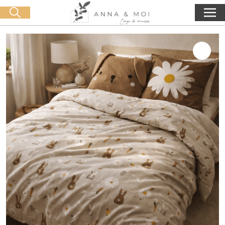
Oferta de entrega a partir de 60€ de compra
🛒 0 produit(s) :
0,00
€
Iniciar búsqueda