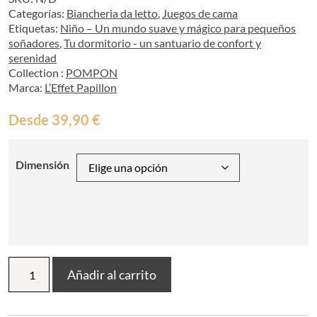
Categorías:
Biancheria da letto
,
Juegos de cama
Etiquetas:
Niño – Un mundo suave y mágico para pequeños
soñadores
,
Tu dormitorio - un santuario de confort y
serenidad
Collection :
POMPON
Marca:
L’Effet Papillon
Desde
39,90
€
Dimensión
Juego
Añadir al carrito
de
sábanas
(funda