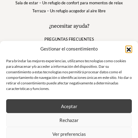
Sala de estar – Un refugio de confort para momentos de relax
Terraza – Un refugio acogedor al aire libre
¿necesitar ayuda?
PREGUNTAS FRECUENTES
Mi cuenta
Gestionar el consentimiento
Cesta
Para brindar las mejores experiencias, utilizamos tecnologías como cookies
para almacenar y/o acceder a información del dispositivo. Dar su
consentimiento a estas tecnologías nos permitirá procesar datos como el
Suivez nous
comportamiento de navegación o identificaciones únicas en este sitio. No dar o
retirar el consentimiento puede afectar negativamente a determinadas
características y funciones.
Aceptar
Boletín
Rechazar
No se pierda nuestras ofertas exclusivas y nuestras ventas privadas
Ver preferencias