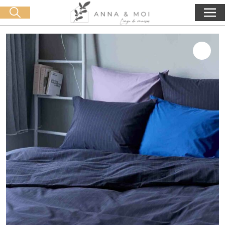
Oferta de entrega a partir de 60€ de compra
🛒 0 produit(s) :
0,00
€
Iniciar búsqueda